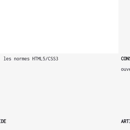
 les normes HTML5/CSS3
CON
ouv
IDE
ART