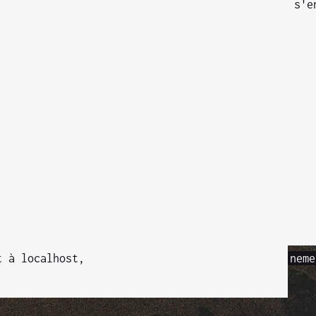
s'e
t à localhost,
neme