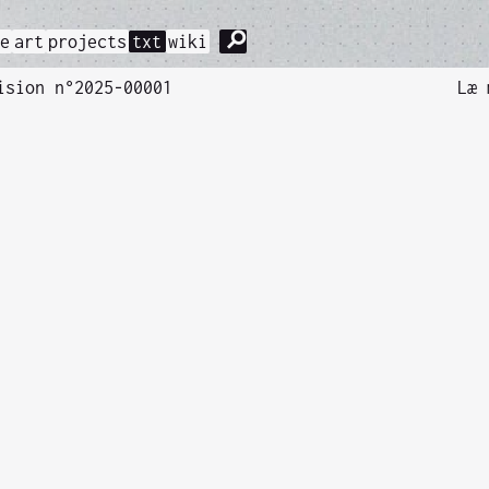
⚲
me
art
projects
txt
wiki
ision n°2025-00001
Læ 