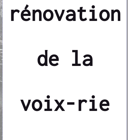
rénovation
de la
voix-rie