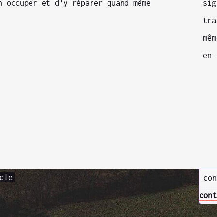
n occuper et d'y réparer quand même
sig
tra
mêm
en 
cle
con
cont