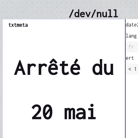
/dev/null
date
txt
meta
lang
fr
ert
Arrêté du
< 1
20 mai