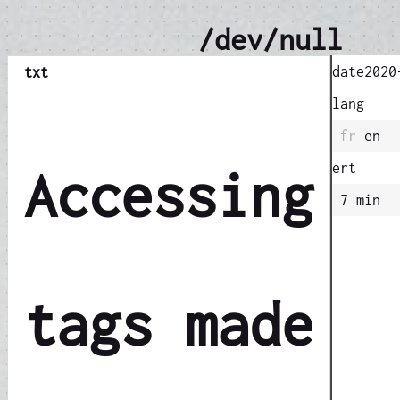
/dev/null
date
2020
txt
lang
fr
en
ert
Accessing
7 min
tags made