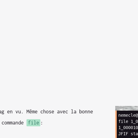
ag en vu. Même chose avec la bonne
nemecle@
file
1_0
 commande
file
:
1_000010
JFIF
sta