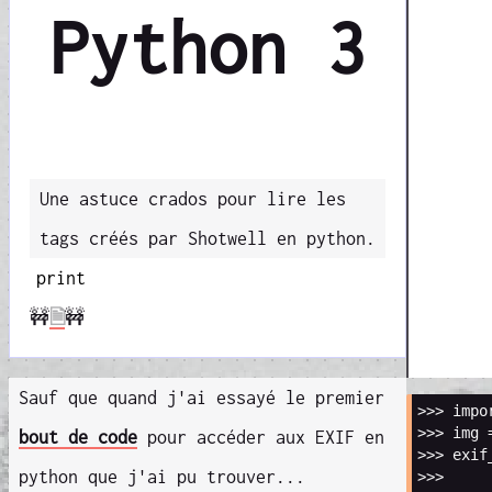
Python 3
Une astuce crados pour lire les
tags créés par Shotwell en python.
print
🚧
🗎
🚧
Sauf que quand j'ai essayé le premier
>>>
impo
>>>
img
bout de code
pour accéder aux EXIF en
>>>
exif
python que j'ai pu trouver...
>>>