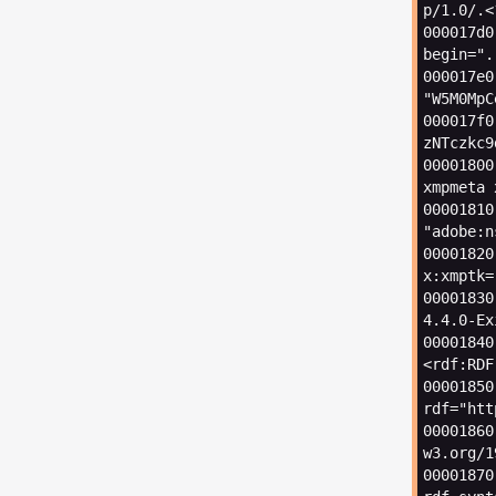
p
/
1.0
/.<
000017
d0
begin
=
".
000017e0
"W5M0MpC
000017
f0
zNTczkc9
00001800
xmpmeta
00001810
"adobe:n
00001820
x
:
xmptk
=
00001830
4.4.0
-
Ex
00001840
<
rdf
:
RDF
00001850
rdf
=
"htt
00001860
w3
.
org
/
1
00001870