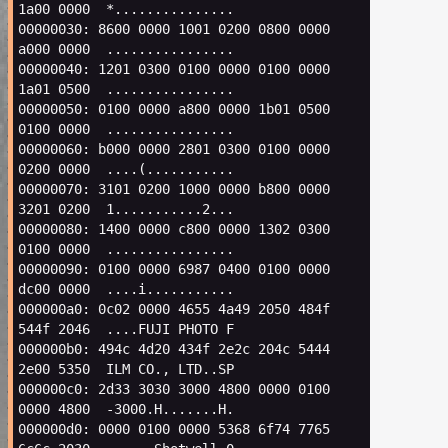
1a00
0000
00000030
:
8600
0000
1001
0200
0800
0000
a000
0000
00000040
:
1201
0300
0100
0000
0100
0000
1a01
0500
00000050
:
0100
0000
a800
0000
1b01
0500
0100
0000
00000060
:
b000
0000
2801
0300
0100
0000
0200
0000
....
(
00000070
:
3101
0200
1000
0000
b800
0000
3201
0200
1
00000080
:
1400
0000
c800
0000
1302
0300
0100
0000
00000090
:
0100
0000
6987
0400
0100
0000
dc00
0000
....i...........

000000a0:
0c02
0000
4655
4a49
2050
484f
544f
2046
....FUJI
PHOTO
F

000000b0:
494c
4d20
434f
2e2c
204c
5444
2e00
5350
ILM
CO.,
LTD..SP

000000c0:
2d33
3030
3000
4800
0000
0100
0000
4800
-3000.H.......H.

000000d0:
0000
0100
0000
5368
6f74
7765