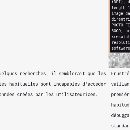
(
DPI
)
,
d
length
1
image
da
direntri
PHOTO
FI
3000,
or
xresolut
resoluti
software
00
0130
\x00\x80\x02\x00\x06\x00\x00\x00
N
\x00\x00\x00\x02\
0\x00\x00\x03\x00\x00\x00\x00\x00\x00\x00
135_C
\x00
'
}
uelques recherches, il semblerait que les
Frustré
ies habituelles sont incapables d'accéder
vaillan
onnées créées par les utilisateurices.
premièr
habitud
débugga
standar