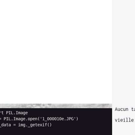
Aucun t
rt
PIL.Image
=
PIL
.
Image
.
open
(
'1_000010e.JPG'
)
vieille
_data
=
img
.
_getexif
()