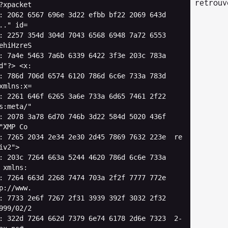
retrouv
?
xpacket
:
2062
6567
696
e
3
d22
efbb
bf22
2069
643
d
.."
id
=
:
2257
354
d
304
d
7043
6568
6948
7
a72
6553
ehiHzreS
:
7
a4e
5463
7
a6b
6339
6422
3
f3e
203
c
783
a
d
"?> <x:
:
786
d
706
d
6574
6120
786
d
6
c6e
733
a
783
d
xmlns
:
x
=
:
2261
646
f
6265
3
a6e
733
a
6
d65
7461
2
f22
s:meta/"
:
2078
3
a78
6
d70
746
b
3
d22
584
d
5020
436
f
"XMP Co
:
7265
2034
2e34
2e30
2
d45
7869
7632
223
e
re
iv2
">
:
203
c
7264
663
a
5244
4620
786
d
6
c6e
733
a
xmlns
:
:
7264
663
d
2268
7474
703
a
2
f2f
7777
772
e
p://www.
:
7733
2e6
f
7267
2
f31
3939
392
f
3032
2
f32
999
/
02
/
2
:
322
d
7264
662
d
7379
6e74
6178
2
d6e
7323
2
-