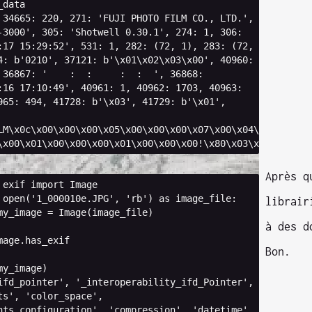
_data
34665
:
220
,
271
:
'FUJI PHOTO FILM CO., LTD.'
,
-3000'
,
305
:
'Shotwell 0.30.1'
,
274
:
1
,
306
:
:17 15:29:52'
,
531
:
1
,
282
:
(
72
,
1
),
283
:
(
72
,
4
:
b
'0210'
,
37121
:
b
'
\x01\x02\x03\x00
'
,
40960
:
36867
:
'    :  :     :  :  '
,
36868
:
:16 17:10:49'
,
40961
:
1
,
40962
:
1703
,
40963
:
965
:
494
,
41728
:
b
'
\x03
'
,
41729
:
b
'
\x01
'
,
LM
\x0c\x00\x00\x00\x05\x00\x00\x00\x07\x00\x04\x00\x00\x
\x00\x01\x00\x00\x00\x01\x00\x00\x00
!
\x80\x03\x00\x01\x0
Après q
exif
import
Image
open
(
'1_000010e.JPG'
,
'rb'
)
as
image_file
:
librair
my_image
=
Image
(
image_file
)
à des d
mage
.
has_exif
Bon.
my_image
)
ifd_pointer'
,
'_interoperability_ifd_Pointer'
,
ts'
,
'color_space'
,
nts_configuration'
,
'compression'
,
'datetime'
,