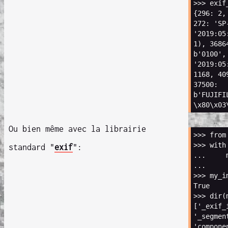
>>>
exif
{
296
:
2
,
272
:
'SP
'2019:05
1
),
3686
b
'0100'
,
'2019:05
1168
,
40
37500
:
b
'FUJIFI
\x80\x03
Ou bien même avec la librairie
>>>
from
>>>
with
standard "
exif
":
...
...
>>>
my_i
True
>>>
dir
(
[
'_exif_
'_segmen
'compone