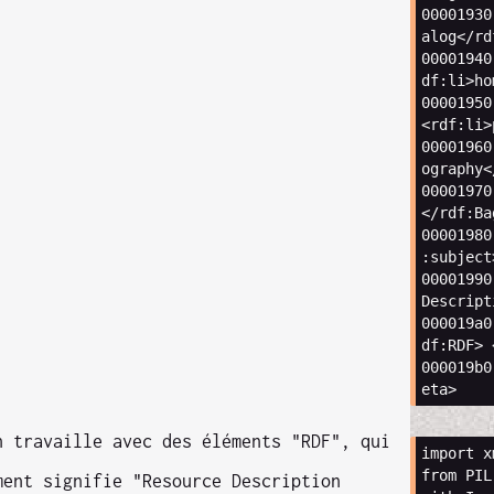
00001930
alog
</
rd
00001940
df
:
li
>
ho
00001950
<
rdf
:
li
>
00001960
ography
<
00001970
</
rdf
:
Ba
00001980
:
subject
00001990
Descript
000019
a0
df
:
RDF
>
000019
b0
eta
>
n travaille avec des éléments "RDF", qui
import
x
from
PIL
ment signifie "Resource Description