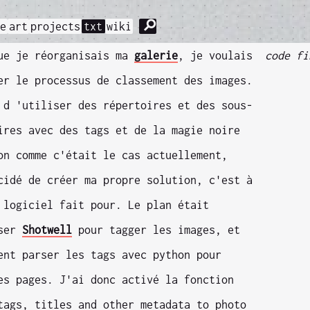
⚲
me
art
projects
txt
wiki
ue je réorganisais ma
galerie
, je voulais
code fi
er le processus de classement des images.
 d 'utiliser des répertoires et des sous-
ires avec des tags et de la magie noire
on comme c'était le cas actuellement,
cidé de créer ma propre solution, c'est à
 logiciel fait pour. Le plan était
iser
Shotwell
pour tagger les images, et
ent parser les tags avec python pour
es pages. J'ai donc activé la fonction
tags, titles and other metadata to photo