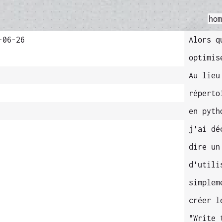
ho
-06-26
Alors q
optimis
Au lieu
réperto
en pyth
j'ai dé
dire un
d'util
simplem
créer l
"Write 