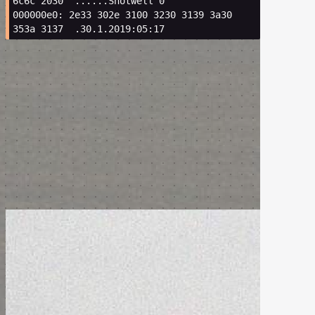
6c6c
2030
......Shotwell
0
000000e0:
2e33
302e
3100
3230
3139
3a30
353a
3137