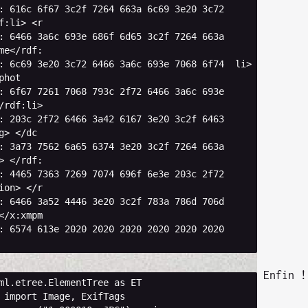
:
616
c
6
f67
3
c2f
7264
663
a
6
c69
3e20
3
c72
f
:
li
>
<
r
:
6466
3
a6c
693
e
686
f
6
d65
3
c2f
7264
663
a
me
</
rdf
:
:
6
c69
3e20
3
c72
6466
3
a6c
693
e
7068
6
f74
li
>
phot
:
6
f67
7261
7068
793
c
2
f72
6466
3
a6c
693
e
/
rdf
:
li
>
:
203
c
2
f72
6466
3
a42
6167
3e20
3
c2f
6463
g
>
</
dc
:
3
a73
7562
6
a65
6374
3e20
3
c2f
7264
663
a
>
</
rdf
:
:
4465
7363
7269
7074
696
f
6e3
e
203
c
2
f72
ion
>
</
r
:
6466
3
a52
4446
3e20
3
c2f
783
a
786
d
706
d
</
x
:
xmpm
:
6574
613
e
2020
2020
2020
2020
2020
2020
Enfin !
ml.etree.ElementTree
as
ET
import
Image
,
ExifTags