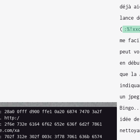
déjà ai
lance d
(
:%!xx
me faci
peut vo
en débu
que la
indiqua
un jpeg
Bingo..
:
28
a0
0
fff
d900
ffe1
0
a20
6874
7470
3
a2f
.
http
:
/
idée de
:
2
f6e
732
e
6164
6
f62
652
e
636
f
6
d2f
7861
nettoya
e
.
com
/
xa
:
702
f
312
e
302
f
003
c
3
f78
7061
636
b
6574