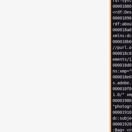
rdf
-
synt
00001880
<rdf:Des
00001890
rdf
:
abou
000018
a0
xmlns
:
dc
000018
b0
//
purl
.
o
000018
c0
ements
/
1
000018
d0
ns
:
xmp
=
"
000018e0
s
.
adobe
.
000018
f0
1.0
/
" xm
00001900
"photogr
00001910
dc
:
subje
00001920
:
Bag
>
<
r