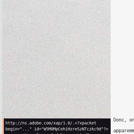
Donc, o
http://ns.adobe.com/xap/1.0/.
<?xpacket 
begin="..." id="W5M0MpCehiHzreSzNTczkc9d"?>
apparem