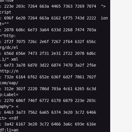
ax
-
ns
#
:
223
e
203
c
7264
663
a
4465
7363
7269
7074
"> 
cript
:
696
f
6e20
7264
663
a
6162
6
f75
743
d
2222
ion
t
=
""
:
2078
6
d6c
6e73
3
a64
633
d
2268
7474
703
a
=
"http:
:
2
f2f
7075
726
c
2e6
f
7267
2
f64
632
f
656
c
rg
/
dc
/
el
:
656
d
656
e
7473
2
f31
2e31
2
f22
2078
6
d6c
.1
/
" xml
:
6e73
3
a78
6
d70
3
d22
6874
7470
3
a2f
2
f6e
http://n
:
732
e
6164
6
f62
652
e
636
f
6
d2f
7861
702
f
com
/
xap
/
:
312
e
302
f
2220
786
d
703
a
4
c61
6265
6
c3d
p:Label=
:
2270
686
f
746
f
6772
6170
6879
223
e
203
c
aphy"
>
<
:
6463
3
a73
7562
6
a65
6374
3e20
3
c72
6466
ct
>
<
rdf
:
3
a42
6167
3e20
3
c72
6466
3
a6c
693
e
616
e
df
:
li
>
an