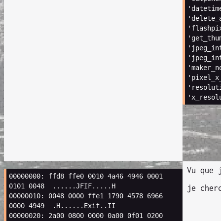
'datetim
'delete_
'flashpi
'get_thu
'jpeg_in
'jpeg_in
'maker_n
'pixel_x
'resolut
'x_resol
Vu que 
00000000
:
ffd8
ffe0
0010
4a46
4946
0001
0101
0048
je cher
00000010
:
0048
0000
ffe1
1790
4578
6966
0000
4949
00000020
:
2a00
0800
0000
0a00
0f01
0200