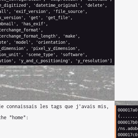
e_digitized'
,
'datetime_original'
,
'delete'
,
all'
,
'exif_version'
,
'file_source'
,
x_version'
,
'get'
,
'get_file'
,
mbnail'
,
'has_exif'
,
terchange_format'
,
terchange_format_length'
,
'make'
,
ote'
,
'model'
,
'orientation'
,
_dimension'
,
'pixel_y_dimension'
,
ion_unit'
,
'scene_type'
,
'software'
,
ution'
,
'y_and_c_positioning'
,
'y_resolution'
]
je connaissais les tags que j'avais mis,
000017
a0
(
.......
che "home":
000017
b0
/
ns
.
adob
000017
c0