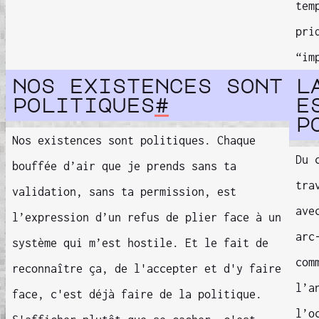
tem
pri
“im
nos existences sont
l
politiques
#
e
p
Nos existences sont politiques. Chaque
Du 
bouffée d’air que je prends sans ta
tra
validation, sans ta permission, est
ave
l’expression d’un refus de plier face à un
arc
système qui m’est hostile. Et le fait de
com
reconnaître ça, de l'accepter et d'y faire
l’a
face, c'est déjà faire de la politique.
l’o