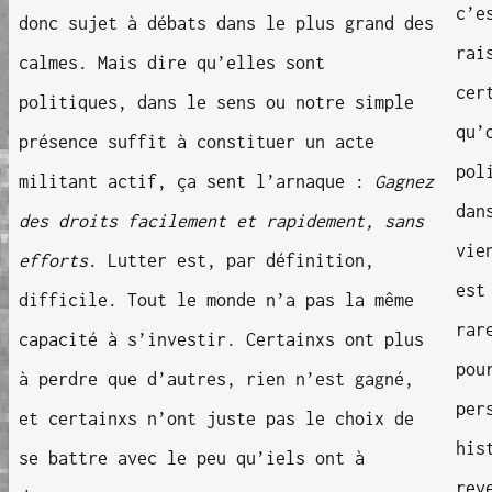
c’e
donc sujet à débats dans le plus grand des
rai
calmes. Mais dire qu’elles sont
cer
politiques, dans le sens ou notre simple
qu’
présence suffit à constituer un acte
pol
militant actif, ça sent l’arnaque :
Gagnez
dan
des droits facilement et rapidement, sans
vie
efforts
. Lutter est, par définition,
est
difficile. Tout le monde n’a pas la même
rar
capacité à s’investir. Certainxs ont plus
pou
à perdre que d’autres, rien n’est gagné,
per
et certainxs n’ont juste pas le choix de
his
se battre avec le peu qu’iels ont à
rev