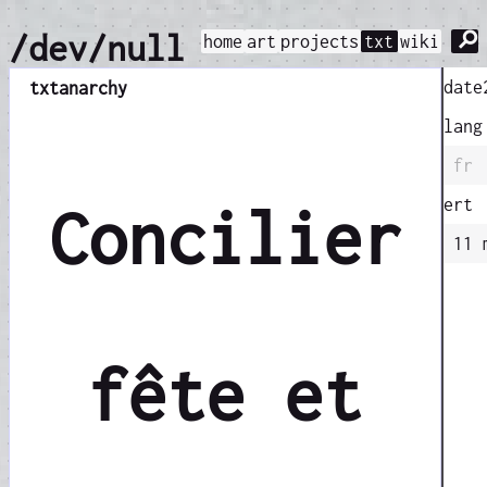
⚲
/dev/null
home
art
projects
txt
wiki
date
txt
anarchy
lang
fr
ert
Concilier
11 
fête et