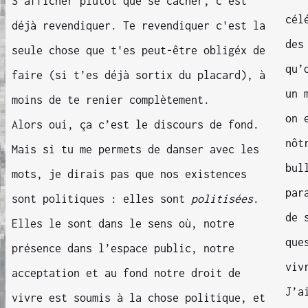
S'afficher plutôt que se cacher, c'est
cél
déjà revendiquer. Te revendiquer c'est la
des
seule chose que t'es peut-être obligéx de
qu’
faire (si t’es déjà sortix du placard), à
un 
moins de te renier complètement.
on 
Alors oui, ça c’est le discours de fond.
nôt
Mais si tu me permets de danser avec les
bul
mots, je dirais pas que nos existences
par
sont politiques : elles sont
politisées
.
de 
Elles le sont dans le sens où, notre
que
présence dans l’espace public, notre
viv
acceptation et au fond notre droit de
J’a
vivre est soumis à la chose politique, et