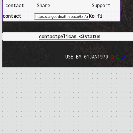
contact
Share
Support
contact
Ko-fi
contact
pelican <3
status
USE BY 01JAN1970
◯
◯
◯