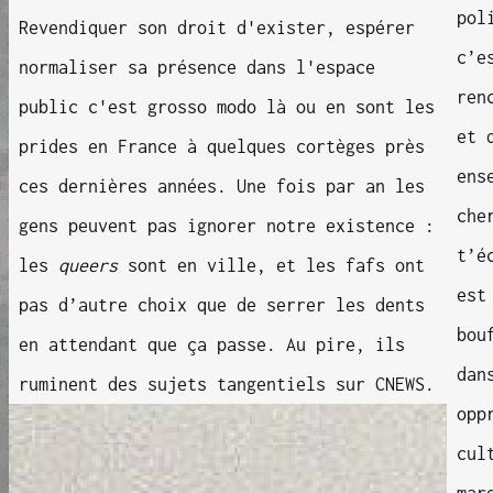
pol
Revendiquer son droit d'exister, espérer
c’e
normaliser sa présence dans l'espace
ren
public c'est grosso modo là ou en sont les
et 
prides en France à quelques cortèges près
ens
ces dernières années. Une fois par an les
che
gens peuvent pas ignorer notre existence :
t’é
les
queers
sont en ville, et les fafs ont
est
pas d’autre choix que de serrer les dents
bou
en attendant que ça passe. Au pire, ils
dan
ruminent des sujets tangentiels sur CNEWS.
opp
cul