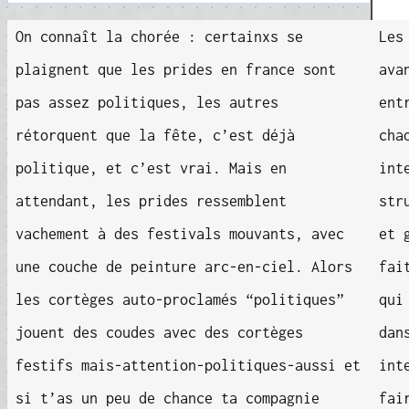
On connaît la chorée : certainxs se
Les
plaignent que les prides en france sont
ava
pas assez politiques, les autres
ent
rétorquent que la fête, c’est déjà
cha
politique, et c’est vrai. Mais en
int
attendant, les prides ressemblent
str
vachement à des festivals mouvants, avec
et 
une couche de peinture arc-en-ciel. Alors
fai
les cortèges auto-proclamés “politiques”
qui
jouent des coudes avec des cortèges
dan
festifs mais-attention-politiques-aussi et
int
si t’as un peu de chance ta compagnie
fai