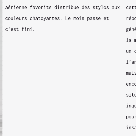
aérienne favorite distribue des stylos aux
cet
couleurs chatoyantes. Le mois passe et
rép
c’est fini.
gén
la 
un 
l’a
mai
enc
sit
inq
pou
ins