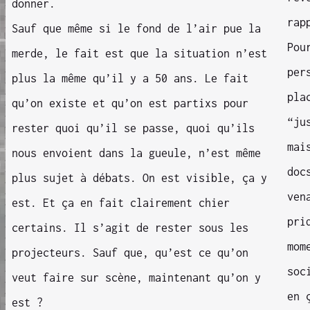
donner.
rap
Sauf que même si le fond de l’air pue la
Pou
merde, le fait est que la situation n’est
per
plus la même qu’il y a 50 ans. Le fait
pla
qu’on existe et qu’on est partixs pour
“ju
rester quoi qu’il se passe, quoi qu’ils
mai
nous envoient dans la gueule, n’est même
doc
plus sujet à débats. On est visible, ça y
ven
est. Et ça en fait clairement chier
pri
certains. Il s’agit de rester sous les
mom
projecteurs. Sauf que, qu’est ce qu’on
soc
veut faire sur scène, maintenant qu’on y
en 
est ?