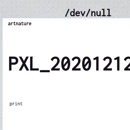
/dev/null
art
nature
PXL_2020121
print